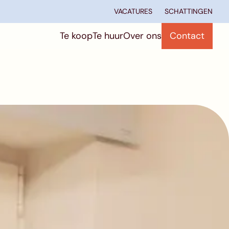
VACATURES
SCHATTINGEN
Te koop
Te huur
Over ons
Contact