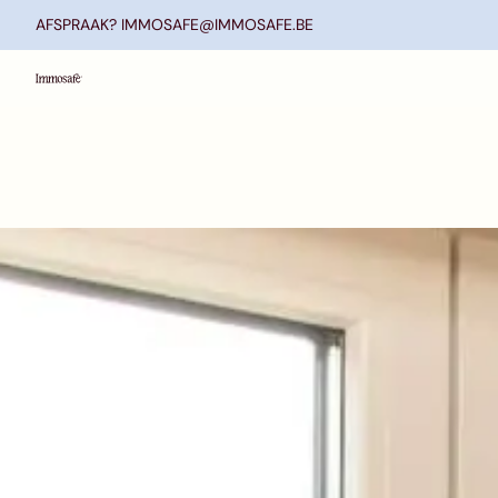
Ga naar hoofdinhoud
AFSPRAAK? IMMOSAFE@IMMOSAFE.BE